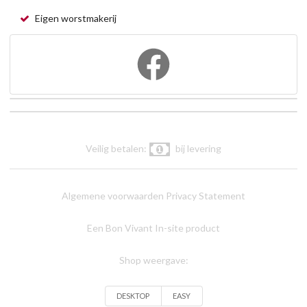
Eigen worstmakerij
Veilig betalen:
bij levering
Algemene voorwaarden
Privacy Statement
Een Bon Vivant In-site product
Shop weergave:
DESKTOP
EASY