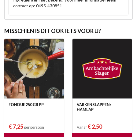
contact op: 0495-430851.
MISSCHIEN IS DIT OOK IETS VOOR U?
FONDUE 250 GR PP
VARKENSLAPPEN/
HAMLAP
€ 7,25
€ 2,50
per persoon
Vanaf