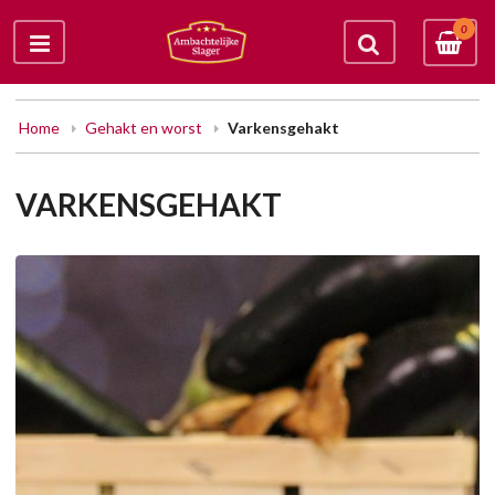
0
Home
Gehakt en worst
Varkensgehakt
VARKENSGEHAKT