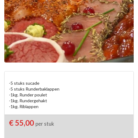
-5 stuks sucade

-5 stuks Runderbaklappen

-1kg. Runder poulet

-1kg. Rundergehakt

-1kg. Riblappen
€ 55,00
per stuk