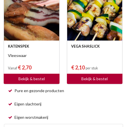
KATENSPEK
VEGA SHASLICK
Vleeswaar
€ 2,70
€ 2,10
Vanaf
per stuk
Bekijk & bestel
Bekijk & bestel
Pure en gezonde producten
Eigen slachterij
Eigen worstmakerij