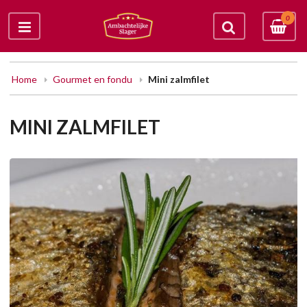
0
Home
Gourmet en fondu
Mini zalmfilet
MINI ZALMFILET