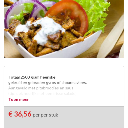
Totaal 2500 gram heerlijke 

gekruid en gebraden gyros of shoarmavlees. 

Aangevuld met pitabroodjes en saus

(tip: ook heerlijk met een frisse salade)

Toon meer
Voor ongeveer 10 pers. 

 Let op hier zit geen elektrische pan bij!
€ 36,56
per per stuk